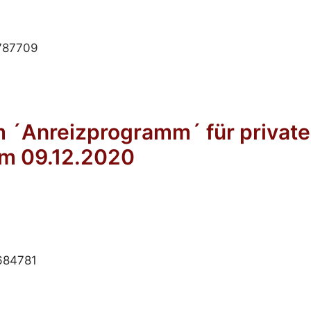
5787709
 ´Anreizprogramm´ für private
am 09.12.2020
7684781