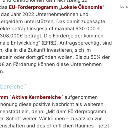
ler und Gastronomen kam rechtzeitig zu
 das
EU-Förderprogramm „Lokale Ökonomie“
Lor
n das Jahr 2022 Unternehmerinnen und
nterstützen. Das damit zugesagte
ojekte beträgt insgesamt maximal 630.000 €,
 308.000€ beträgt. Die Fördergelder kommen
nale Entwicklung“ (EFRE). Antragsberechtigt sind
 die in die Zukunft investieren, sich im
edeln oder dort gründen wollen. Bis zu 50% der
0€ an Förderung können diese Unternehmen
n.
nbereiche´
mm ´Aktive Kernbereiche´
aufgenommen
chönung diese positive Nachricht als weiteren
nnenstadt ein, denn: „Mit dem Förderprogramm
 Schritt weiter. Wir können – zusätzlich zur
enschaften und des öffentlichen Raumes – jetzt