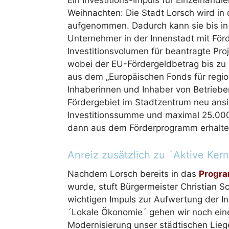
Ein Investitions-Impuls für Einzelhänd
Weihnachten: Die Stadt Lorsch wird in
aufgenommen. Dadurch kann sie bis i
Unternehmer in der Innenstadt mit Fördergeldern u
Investitionsvolumen für beantragte Pr
wobei der EU-Fördergeldbetrag bis zu
aus dem „Europäischen Fonds für regio
Inhaberinnen und Inhaber von Betrieben,
Fördergebiet im Stadtzentrum neu ansi
Investitionssumme und maximal 25.00
dann aus dem Förderprogramm erhalte
Anreiz zusätzlich zu ´Aktive Ker
Nachdem Lorsch bereits in das
Progra
wurde, stuft Bürgermeister Christian S
wichtigen Impuls zur Aufwertung der I
´Lokale Ökonomie´ gehen wir noch einen
Modernisierung unser städtischen Lieg